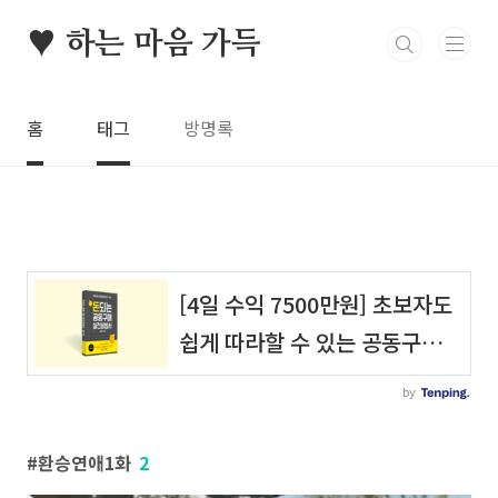
본문 바로가기
♥ 하는 마음 가득
홈
태그
방명록
환승연애1화
2